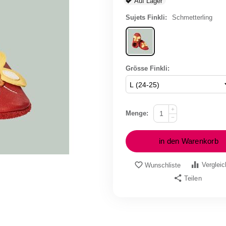
Auf Lager
Sujets Finkli:
Schmetterling
Grösse Finkli:
+
Menge:
−
in den Warenkorb
Verglei
Wunschliste
Teilen