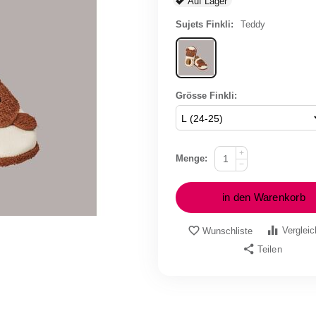
Auf Lager
Sujets Finkli:
Teddy
Grösse Finkli:
+
Menge:
−
in den Warenkorb
Verglei
Wunschliste
Teilen