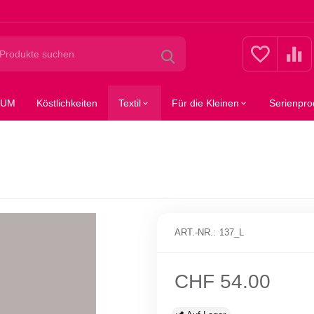
SUM
Köstlichkeiten
Textil
Für die Kleinen
Serienpro
ART.-NR.:
137_L
CHF
54.00