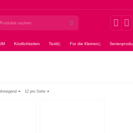
SUM
Köstlichkeiten
Textil
Für die Kleinen
Serienprodu
ufsteigend
12 pro Seite