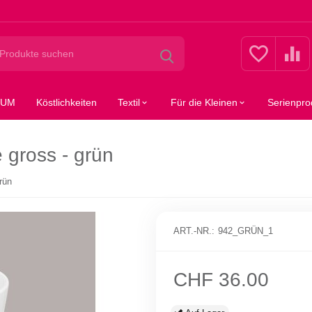
SUM
Köstlichkeiten
Textil
Für die Kleinen
Serienpro
e gross - grün
grün
ART.-NR.:
942_GRÜN_1
CHF
36.00