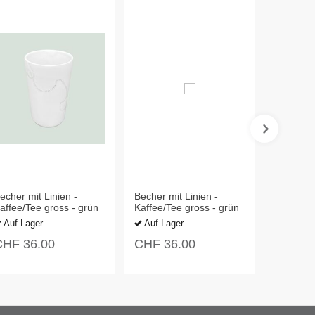
echer mit Linien -
Becher mit Linien -
Trinkbec
affee/Tee gross - grün
Kaffee/Tee gross - grün
Jahreszei
Espress
Auf Lager
Auf Lager
Auf La
CHF
36.00
CHF
36.00
CHF
3