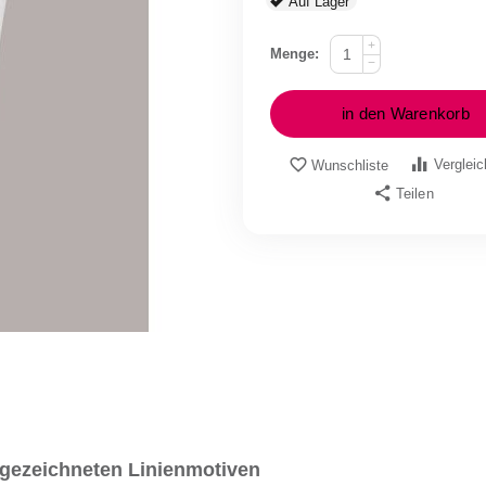
Auf Lager
+
Menge:
−
in den Warenkorb
Verglei
Wunschliste
Teilen
g gezeichneten Linienmotiven