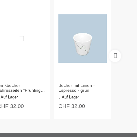
rinkbecher
Becher mit Linien -
Becher mi
ahreszeiten "Frühling" -
Espresso - grün
Kaffee/T
spresso
Auf Lager
Auf Lager
Auf Lag
CHF
32.00
CHF
32.00
CHF
3