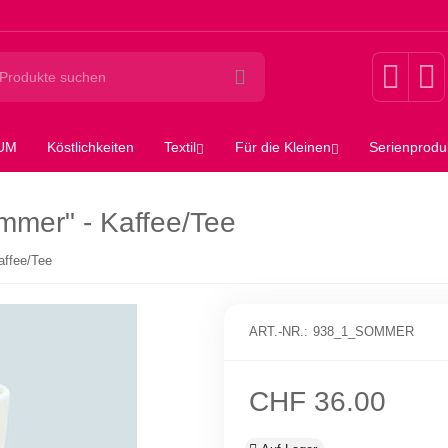
SUM
Köstlichkeiten
Textil
Für die Kleinen
Serienprodu
mmer" - Kaffee/Tee
affee/Tee
ART.-NR.:
938_1_SOMMER
CHF
36.00