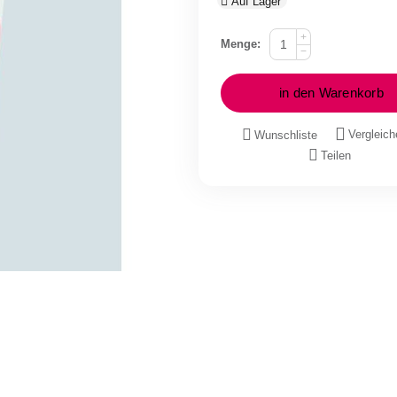
Auf Lager
+
Menge:
−
in den Warenkorb
Vergleich
Wunschliste
Teilen