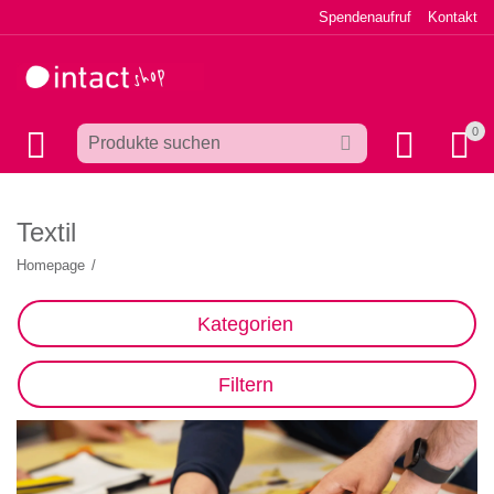
Spendenaufruf
Kontakt
0
Textil
Homepage
/
Kategorien
Filtern