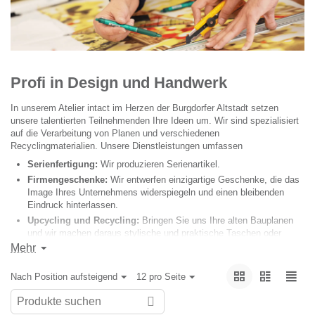
Profi in Design und Handwerk
In unserem Atelier intact im Herzen der Burgdorfer Altstadt setzen
unsere talentierten Teilnehmenden Ihre Ideen um. Wir sind spezialisiert
auf die Verarbeitung von Planen und verschiedenen
Recyclingmaterialien. Unsere Dienstleistungen umfassen
Serienfertigung:
Wir produzieren Serienartikel.
Firmengeschenke:
Wir entwerfen einzigartige Geschenke, die das
Image Ihres Unternehmens widerspiegeln und einen bleibenden
Eindruck hinterlassen.
Upcycling und Recycling:
Bringen Sie uns Ihre alten Bauplanen
und wir machen daraus stylische und praktische Taschen oder
andere Produkte.
Mehr
Entdecken Sie die Vielfalt unseres Angebots und erleben Sie, wie wir
Nach Position aufsteigend
12 pro Seite
traditionelles Handwerk mit modernem Design verbinden, um Produkte
zu schaffen, die nicht nur schön, sondern auch nachhaltig sind.
Besuchen Sie uns und lassen Sie sich von der Kreativität und Qualität
unserer Werkstatt überzeugen.