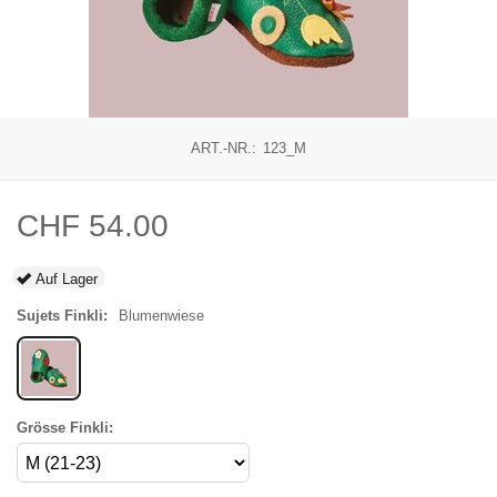
ART.-NR.:
123_M
CHF
54.00
Auf Lager
Sujets Finkli:
Blumenwiese
Grösse Finkli: