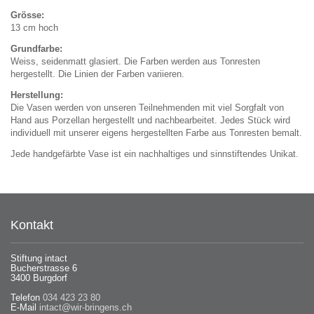
Grösse:
13 cm hoch
Grundfarbe:
Weiss, seidenmatt glasiert. Die Farben werden aus Tonresten
hergestellt. Die Linien der Farben variieren.
Herstellung:
Die Vasen werden von unseren Teilnehmenden mit viel Sorgfalt von
Hand aus Porzellan hergestellt und nachbearbeitet. Jedes Stück wird
individuell mit unserer eigens hergestellten Farbe aus Tonresten bemalt.
Jede handgefärbte Vase ist ein nachhaltiges und sinnstiftendes Unikat.
Kontakt
Stiftung intact
Bucherstrasse 6
3400 Burgdorf
Telefon
034 423 23 80
E-Mail
intact@wir-bringens.ch