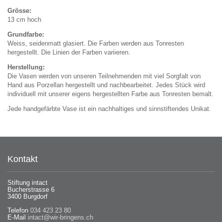
Grösse:
13 cm hoch
Grundfarbe:
Weiss, seidenmatt glasiert. Die Farben werden aus Tonresten
hergestellt. Die Linien der Farben variieren.
Herstellung:
Die Vasen werden von unseren Teilnehmenden mit viel Sorgfalt von
Hand aus Porzellan hergestellt und nachbearbeitet. Jedes Stück wird
individuell mit unserer eigens hergestellten Farbe aus Tonresten bemalt.
Jede handgefärbte Vase ist ein nachhaltiges und sinnstiftendes Unikat.
Kontakt
Stiftung intact
Bucherstrasse 6
3400 Burgdorf
Telefon
034 423 23 80
E-Mail
intact@wir-bringens.ch